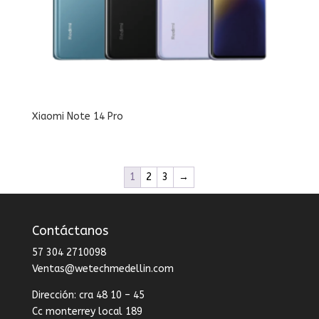
Xiaomi Note 14 Pro
1
2
3
→
Contáctanos
57 304 2710098
Ventas@wetechmedellin.com
Dirección: cra 48 10 – 45
Cc monterrey local 189