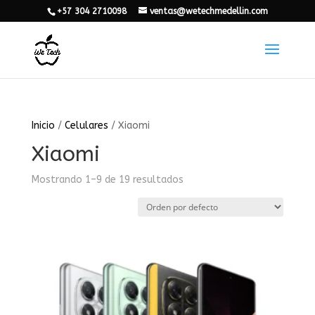
+57 304 2710098
ventas@wetechmedellin.com
Inicio
/
Celulares
/ Xiaomi
Xiaomi
Mostrando 1–9 de 19 resultados