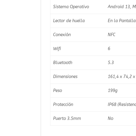
Sistema Operativo
Android 13, M
Lector de huella
En la Pantalla
Conexión
NFC
Wifi
6
Bluetooth
5.3
Dimensiones
161,4 x 74,2 
Peso
199g
Protección
IP68 (Resisten
Puerto 3.5mm
No