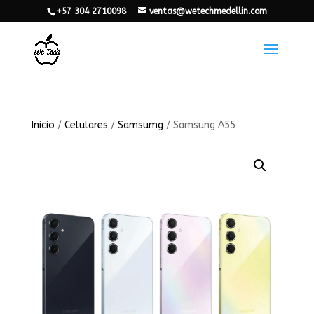
+57 304 2710098
ventas@wetechmedellin.com
Inicio
/
Celulares
/
Samsumg
/ Samsung A55