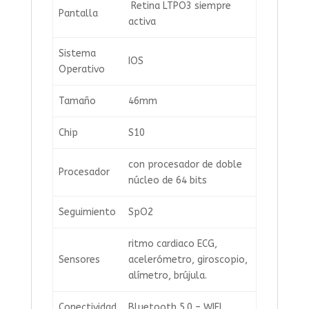
Retina LTPO3 siempre
Pantalla
activa
Sistema
IOS
Operativo
Tamaño
46mm
Chip
S10
con procesador de doble
Procesador
núcleo de 64 bits
Seguimiento
SpO2
ritmo cardiaco ECG,
Sensores
acelerómetro, giroscopio,
alímetro, brújula.
Conectividad
Bluetooth 5.0 – WIFI